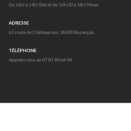
De 14H à 19H l’été et de 14H30 à 18H l’hiver
ADRESSE
65 route de Châteauroux, 36500 Buzançais.
TÉLÉPHONE
Appelez nous au 07 81 80 66 04